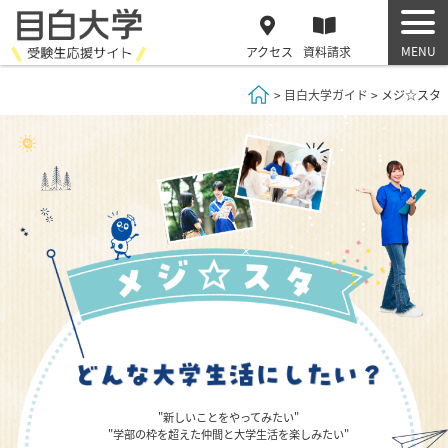
アクセス
資料
請求
Home
目白大学ガイド
メジ☆スタ
"新しいことをやってみたい"
"学部の枠を超えた仲間と大学生活を楽しみたい"