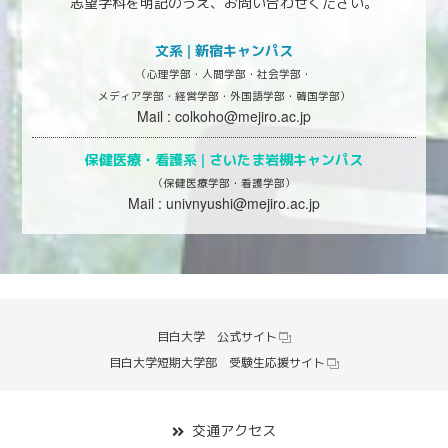
志望学科を明記のうえ、お問い合わせください。
文系 | 新宿キャンパス
（心理学部・人間学部・社会学部・
メディア学部・経営学部・外国語学部・韓国学部）
Mail :
colkoho@mejiro.ac.jp
保健医療・看護系 |
さいたま岩槻キャンパス
（保健医療学部・看護学部）
Mail :
univnyushi@mejiro.ac.jp
目白大学 公式サイト
目白大学短期大学部 受験生応援サイト
交通アクセス