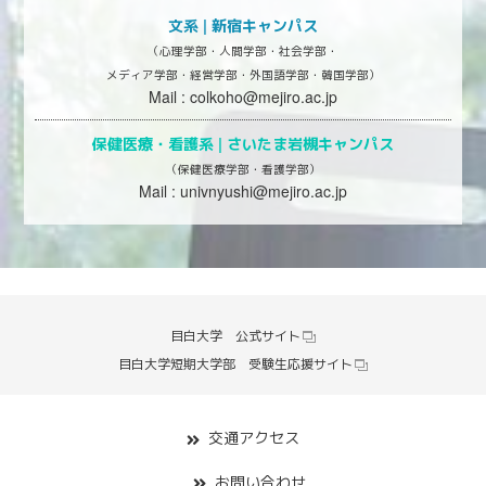
文系 | 新宿キャンパス
（心理学部・人間学部・社会学部・
メディア学部・経営学部・外国語学部・韓国学部）
Mail :
colkoho@mejiro.ac.jp
保健医療・看護系 |
さいたま岩槻キャンパス
（保健医療学部・看護学部）
Mail :
univnyushi@mejiro.ac.jp
目白大学 公式サイト
目白大学短期大学部 受験生応援サイト
交通アクセス
お問い合わせ