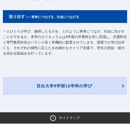
送り出す ―
将来につなげる、社会につなげる
一人ひとりが学び、修得したものを、どのように将来につなげ、社会に生かす
ことができるか。本学のカリキュラムは4年後の卒業時を常に意識し、共通科目
と専門教育科目がバランス良く有機的に配置されています。授業での学び以外
にも、それぞれの個性に応じたきめ細かなキャリア支援で、学生の意欲・能力
を高める取組みを行っています。
目白大学8学部16学科の学び
サイトマップ