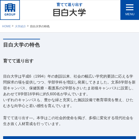
育てて送り出す
MENU
HOME
大学紹介
目白大学の特色
目白大学の特色
育てて送り出す
目白大学は平成6（1994）年の創設以来、社会の幅広い学究的要請に応える学
問探求の場を提供しつつ、学部学科を増設し発展してきました。文系6学部を新
宿キャンパス、保健医療・看護系の2学部をさいたま岩槻キャンパスに設置し、
あわせて8学部16学科に約5,600名が学んでいます。
いずれのキャンパスも、豊かな緑と充実した施設設備で教育環境を整え、ひた
むきな向学心と若い感性を育んでいます。
育てて送り出す―。本学はこの社会的使命を掲げ、多様に変化する現代社会を
生き抜く人材育成を行っています。