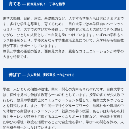
育てる ―
面倒見が良く、丁寧な指導
進学の動機、目的、意欲、基礎能力など、入学する学生たちは実にさまざまで
す。多様な学生を尊重し、育てるために、目白大学では本学独自のベーシック
セミナーで、大学での学び方を修得し、学修内容と社会との結びつきを理解し
ながら、ひとりの人間としての自覚を身につけていきます。いずれの学科もク
ラス担任制をとり、学修のみならず学生生活全般について、入学時から担任教
員が丁寧にサポートしていきます。
教員と学生の距離の近さ、面倒見の良さ、親密なコミュニケーションが本学の
大きな特長です。
伸ばす ―
少人数制、実践重視で力をつける
学生一人ひとりの個性や適性、興味・関心の方向もそれぞれです。目白大学で
は、個性を見出し伸ばす教育も一つの柱としています。授業の多くが少人数で
行われ、教員や学生同士のコミュニケーションを通して、着実に力をつけるこ
とを目指します。また、学生同士で行うグループワーク、地域社会や職域の中
で体験する実習やインターンシップ、就業力を養う授業、あるいは好奇心を刺
激しチャレンジ精神を応援するユニークなサポート制度など、実体験を重視し
た学びの環境・制度を活用することで自主性を養い、学びへの関心を深め、人
間形成全般へとつなげていきます。