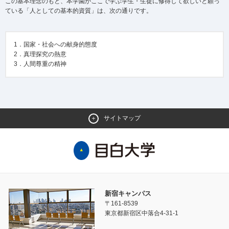
この基本理念のもと、本学園がここで学ぶ学生・生徒に修得して欲しいと願っ
ている「人としての基本的資質」は、次の通りです。
1．国家・社会への献身的態度
2．真理探究の熱意
3．人間尊重の精神
サイトマップ
新宿キャンパス
〒161-8539
東京都新宿区中落合4-31-1