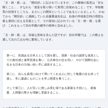
「主・師・親」は、『開目抄』に記されていますが、この書物の真意は「目を
開くこと」、すなわち「迷妄を取り除いて真理に目覚めること」です。学校教
育の目指すところも、まさにこの開目ということであるといえましょう。 かね
てから『開目抄』に感銘していた佐藤重遠先生は、自身の学校創立時の理想を
最も適切に伝える言葉として、その冒頭に記されている「主・師・親」を選
び、これをもって目白学園の建学の精神と定めました。
「主・師・親」は、深遠な意味を含んだ語ですが、目白学園では、この教えを
通して次の三点を特に重視しています。
第一に、良識ある日本人として国を愛し、国家・社会の誠実な成員とし
ての責任感と連帯意識を養い、公共奉仕の念を培い、やがて国際社会に
生きる日本の力強い担い手に成長すること。
第二に、自らを真理に向けて導いてくれる人に対して敬愛の念を持って
接し、常に謙虚にものごとを学ぶ態度を養うこと。
そして第三に、人が互いに慈しみ育む場である家庭を大切にし、家族
愛、人間愛の尊さを理解し実践すること。