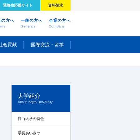
受験生応援サイト
資料請求
者の方へ
一般の方へ
企業の方へ
ans
Generals
Company
社会貢献
国際交流・留学
大学紹介
About Mejiro University
目白大学の特色
学長あいさつ