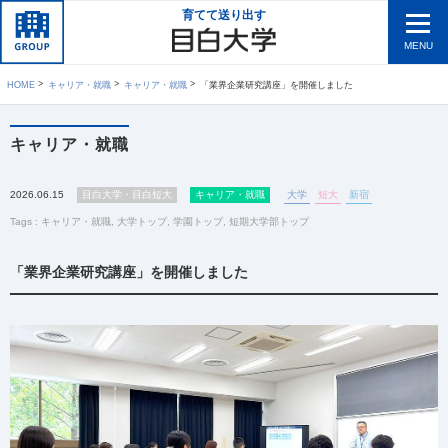
育てて送り出す
MENU
HOME
キャリア・就職
キャリア・就職
「業界企業研究講座」を開催しました
キャリア・就職
2026.06.15
目白大学・目白短大
キャリア・就職
大学
短大
新宿
Tags :
キャリア・就職
,
大学トップ
,
学園トップ
,
短期大学部トップ
「業界企業研究講座」を開催しました