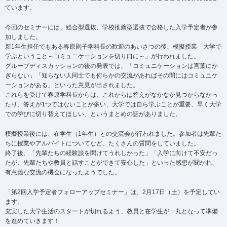
ています。
今回のセミナーには、総合型選抜、学校推薦型選抜で合格した入学予定者が参
加しました。
新1年生担任でもある春原則子学科長の歓迎のあいさつの後、模擬授業「大学で
学ぶということ～コミュニケーションを切り口に～」が行われました。
グループディスカッションの後の発表では、「コミュニケーションは言葉にか
ぎらない」「知らない人同士でも何らかの交流があればその間にはコミュニケ
ーションがある」といった意見が出されました。
これらを受けて春原学科長からは、これからは答えがなかなか見つからなかっ
たり、答えが1つではないことが多い、大学では自ら学ぶことが重要、早く大学
での学びに切り替えてほしい、というまとめの話がありました。
模擬授業後には、在学生（1年生）との交流会が行われました。参加者は先輩た
ちに授業やアルバイトについてなど、たくさんの質問をしていました。
終了後、「先輩たちの経験談を聞けてうれしかった」「入学に向けて不安だっ
たが、先輩たちや教員と話すことができて安心した」といった感想が聞かれ、
有意義な交流の機会になったようでした。
「第2回入学予定者フォローアップセミナー」は、2月17日（土）を予定してい
ます。
充実した大学生活のスタートが切れるよう、教員と在学生が一丸となって準備
を進めていきます！