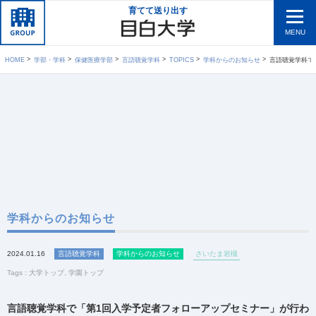
育てて送り出す
MENU
HOME
学部・学科
保健医療学部
言語聴覚学科
TOPICS
学科からのお知らせ
言語聴覚学科で「
学科からのお知らせ
2024.01.16
言語聴覚学科
学科からのお知らせ
さいたま岩槻
Tags :
大学トップ
,
学園トップ
言語聴覚学科で「第1回入学予定者フォローアップセミナー」が行わ