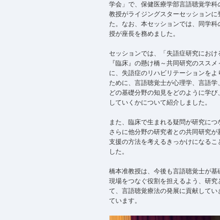
学会」で、保健医療学部言語聴覚学科
教授がライジングスターセッションに
た。なお、本セッションでは、同学科
授が座長を務めました。
セッションでは、「失語症研究におけ
『臨床』の懸け橋～共同研究のススメ
に、失語症のリハビリテーションをよ
ために、言語聴覚士が心理学、言語学
どの基礎分野の知見をどのように学び
していくかについて紹介しました。
また、臨床で生まれる疑問が研究につ
さらに他分野の研究者との共同研究が
支援の方法を考えるきっかけになるこ
した。
橋本准教授は、今後も言語聴覚士が基
現場をつなぐ役割を担えるよう、研究
て、言語聴覚療法の発展に貢献してい
ています。