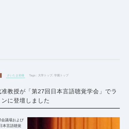
版
さいたま岩槻
Tags :
大学トップ
,
学園トップ
准教授が「第27回日本言語聴覚学会」でラ
ョンに登壇しました
際会議場および
日本言語聴覚