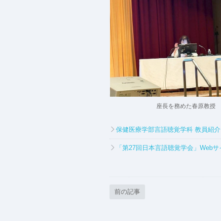
座長を務めた春原教授
保健医療学部言語聴覚学科 教員紹
「第27回日本言語聴覚学会」Webサ
前の記事