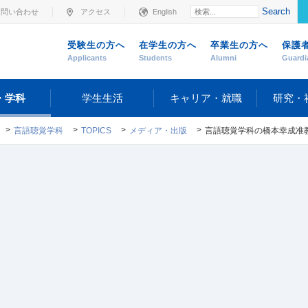
Search
お問い合わせ
アクセス
English
受験生の方へ
在学生の方へ
卒業生の方へ
保護
Applicants
Students
Alumni
Guardi
・学科
学生生活
キャリア・就職
研究・
言語聴覚学科
TOPICS
メディア・出版
言語聴覚学科の橋本幸成准教授が「第27回日本言語聴覚学会