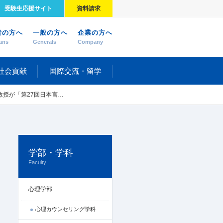
受験生応援サイト
資料請求
者の方へ
一般の方へ
企業の方へ
ans
Generals
Company
社会貢献
国際交流・留学
」でライジングスターセッションに登壇しました
学部・学科
Faculty
心理学部
心理カウンセリング学科