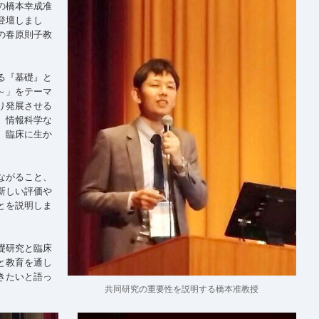
の橋本幸成准
登壇しまし
の春原則子教
る『基礎』と
～」をテーマ
り発展させる
、情報科学な
、臨床に生か
ながること、
新しい評価や
とを説明しま
礎研究と臨床
と教育を通し
きたいと語っ
共同研究の重要性を説明する橋本准教授