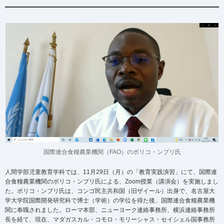
国際連合食糧農業機関（FAO）のボリコ・ンブリ氏
人間学部児童教育学科では、11月29日（月）の「教育実践演習」にて、国際連
合食糧農業機関のボリコ・ンブリ氏による、Zoom授業（講演会）を実施しまし
た。ボリコ・ンブリ氏は、コンゴ民主共和国（旧ザイール）出身で、名古屋大
学大学院国際開発研究科で博士（学術）の学位を得た後、国際連合食糧農業機
関に奉職されました。ローマ本部、ニューヨーク連絡事務所、横浜連絡事務所
長を経て、現在、マダガスカル・コモロ・モリーシャス・セイシェル国事務所