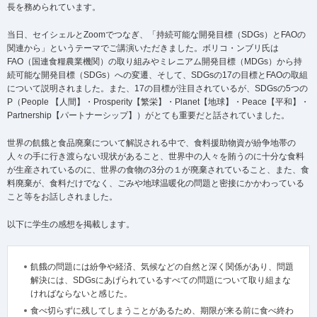
長を務められています。
当日、セイシェルとZoomでつなぎ、「持続可能な開発目標（SDGs）とFAOの
関連から」というテーマでご講演いただきました。ボリコ・ンブリ氏は
FAO（国連食糧農業機関）の取り組みやミレニアム開発目標（MDGs）から持
続可能な開発目標（SDGs）への変遷、そして、SDGsの17の目標とFAOの取組
について説明されました。また、17の目標が注目されているが、SDGsの5つの
P（People 【人間】・Prosperity【繁栄】・Planet【地球】・Peace【平和】・
Partnership【パートナーシップ】）がとても重要だと話されていました。
世界の飢餓と食品廃棄について解説される中で、食料援助物資が紛争地帯の
人々の手に行き渡らない現状があること、世界中の人々を賄うのに十分な食料
が生産されているのに、世界の食物の3分の１が廃棄されていること、また、食
料廃棄が、食料だけでなく、ごみや地球温暖化の問題と密接にかかわっている
こと等をお話しされました。
以下に学生の感想を掲載します。
飢餓の問題には紛争や経済、気候などの自然と深く関係があり、問題
解決には、SDGsにあげられているすべての問題について取り組まな
ければならないと感じた。
食べ切らずに残してしまうことがあるため、期限が来る前に食べ終わ