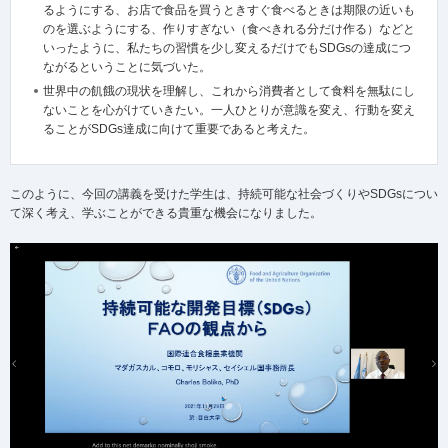
るようにする、お店で食品を買うときすぐ食べるときは期限の近いも
のを選ぶようにする、作りすぎない（食べきれる分だけ作る）などと
いったように、私たちの習慣を少し変えるだけでもSDGsの達成につ
ながるということに気づいた。
世界中の飢餓の現状を理解し、これから消費者として食料を無駄にし
ないことを心がけていきたい。一人ひとりが意識を変え、行動を変え
ることがSDGs達成に向けて重要であると考えた。
このように、今回の講義を受けた学生は、持続可能な社会づくりやSDGsについ
て深く考え、学ぶことができる貴重な機会になりました。