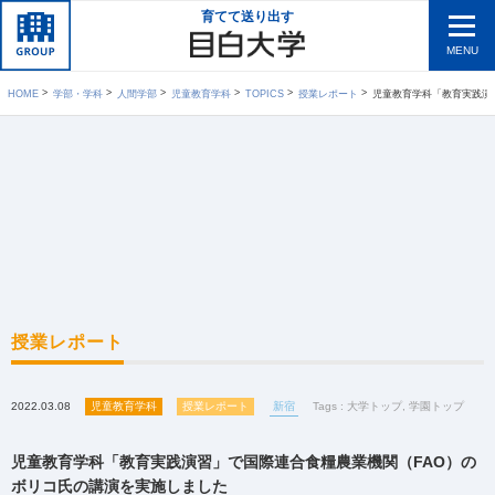
育てて送り出す
MENU
HOME
学部・学科
人間学部
児童教育学科
TOPICS
授業レポート
児童教育学科「教育実践演習」で国際
授業レポート
2022.03.08
児童教育学科
授業レポート
新宿
Tags :
大学トップ
,
学園トップ
児童教育学科「教育実践演習」で国際連合食糧農業機関（FAO）の
ボリコ氏の講演を実施しました