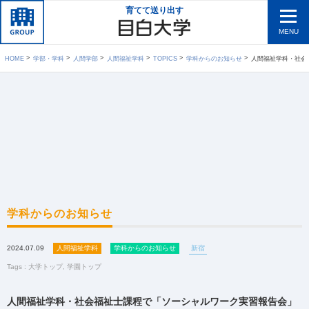
育てて送り出す
MENU
HOME
学部・学科
人間学部
人間福祉学科
TOPICS
学科からのお知らせ
人間福祉学科・社会福祉
学科からのお知らせ
2024.07.09
人間福祉学科
学科からのお知らせ
新宿
Tags :
大学トップ
,
学園トップ
人間福祉学科・社会福祉士課程で「ソーシャルワーク実習報告会」