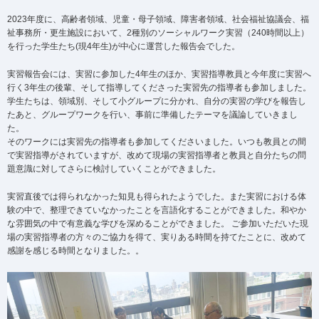
2023年度に、高齢者領域、児童・母子領域、障害者領域、社会福祉協議会、福
祉事務所・更生施設において、2種別のソーシャルワーク実習（240時間以上）
を行った学生たち(現4年生)が中心に運営した報告会でした。
実習報告会には、実習に参加した4年生のほか、実習指導教員と今年度に実習へ
行く3年生の後輩、そして指導してくださった実習先の指導者も参加しました。
学生たちは、領域別、そして小グループに分かれ、自分の実習の学びを報告し
たあと、グループワークを行い、事前に準備したテーマを議論していきまし
た。
そのワークには実習先の指導者も参加してくださいました。いつも教員との間
で実習指導がされていますが、改めて現場の実習指導者と教員と自分たちの問
題意識に対してさらに検討していくことができました。
実習直後では得られなかった知見も得られたようでした。また実習における体
験の中で、整理できていなかったことを言語化することができました。和やか
な雰囲気の中で有意義な学びを深めることができました。 ご参加いただいた現
場の実習指導者の方々のご協力を得て、実りある時間を持てたことに、改めて
感謝を感じる時間となりました。。