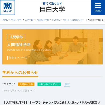
育てて送り出す
MENU
HOME
学部・学科
人間学部
人間福祉学科
TOPICS
学科からのお知らせ
【人間福祉学科】オー
人間学部
人間福祉学科
Department of Social Welfare Services
新宿キャンパス
学科からのお知らせ
2025.05.12
人間福祉学科
学科からのお知らせ
新宿
Tags :
大学トップ
,
学園トップ
【人間福祉学科】オープンキャンパスに新しい展示パネルが追加さ