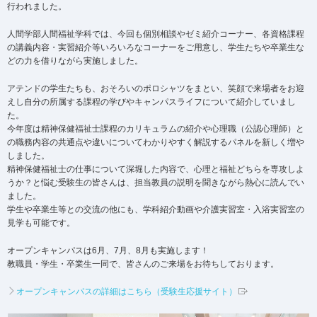
行われました。
人間学部人間福祉学科では、今回も個別相談やゼミ紹介コーナー、各資格課程
の講義内容・実習紹介等いろいろなコーナーをご用意し、学生たちや卒業生な
どの力を借りながら実施しました。
アテンドの学生たちも、おそろいのポロシャツをまとい、笑顔で来場者をお迎
えし自分の所属する課程の学びやキャンパスライフについて紹介していまし
た。
今年度は精神保健福祉士課程のカリキュラムの紹介や心理職（公認心理師）と
の職務内容の共通点や違いについてわかりやすく解説するパネルを新しく増や
しました。
精神保健福祉士の仕事について深堀した内容で、心理と福祉どちらを専攻しよ
うか？と悩む受験生の皆さんは、担当教員の説明を聞きながら熱心に読んでい
ました。
学生や卒業生等との交流の他にも、学科紹介動画や介護実習室・入浴実習室の
見学も可能です。
オープンキャンパスは6月、7月、8月も実施します！
教職員・学生・卒業生一同で、皆さんのご来場をお待ちしております。
オープンキャンパスの詳細はこちら（受験生応援サイト）