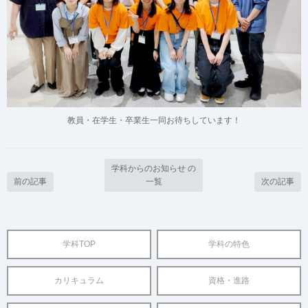
教員・在学生・卒業生一同お待ちしています！
学科からのお知らせ の
前の記事
一覧
次の記事
学科TOP
学科の特色
カリキュラム
資格・進路