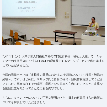
7月15日（月）人間学部人間福祉学科の専門教育科目「福祉と人権」で、ミャ
ンマーの支援団体NPO法人PEACEの理事長であるマリップ・センブ氏に講演を
していただきました。
今回の講義テーマは「多様性の尊重における人権保障について～移民・難民の
経験～」です。はじめに、マリップ氏ご自身の移民・難民体験を話してくださ
いました。軍事政権下での弾圧、難民となり日本へ亡命したことなど、度重な
る困難に立ち向かってきた迫力ある内容でした 。
さらに、ミャンマーについての丁寧な説明のあと、日本の移民受け入れ政策に
ついても解説していただきました。