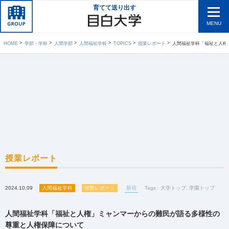
育てて送り出す
MENU
HOME
学部・学科
人間学部
人間福祉学科
TOPICS
授業レポート
人間福祉学科「福祉と人権」ミャン
授業レポート
2024.10.09
人間福祉学科
授業レポート
新宿
Tags :
大学トップ
,
学園トップ
人間福祉学科「福祉と人権」ミャンマーからの難民が語る多様性の
尊重と人権保障について