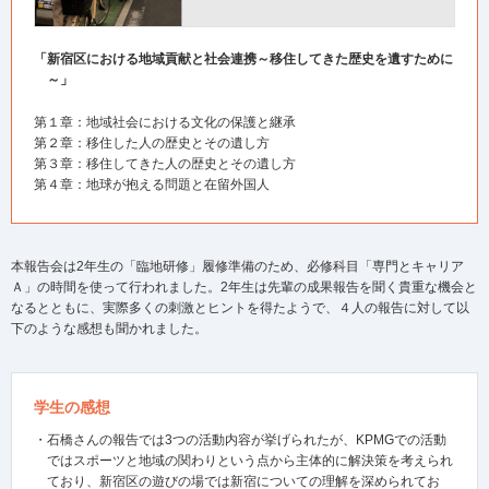
「新宿区における地域貢献と社会連携～移住してきた歴史を遺すために
～」
第１章：地域社会における文化の保護と継承
第２章：移住した人の歴史とその遺し方
第３章：移住してきた人の歴史とその遺し方
第４章：地球が抱える問題と在留外国人
本報告会は2年生の「臨地研修」履修準備のため、必修科目「専門とキャリア
Ａ」の時間を使って行われました。2年生は先輩の成果報告を聞く貴重な機会と
なるとともに、実際多くの刺激とヒントを得たようで、４人の報告に対して以
下のような感想も聞かれました。
学生の感想
・石橋さんの報告では3つの活動内容が挙げられたが、KPMGでの活動
ではスポーツと地域の関わりという点から主体的に解決策を考えられ
ており、新宿区の遊びの場では新宿についての理解を深められてお