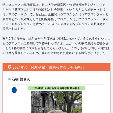
特に本コースの臨地研修は、目白大学が新宿区と包括連携協定を結んでいるこ
とから「新宿区における地域貢献と社会連携」という大きな共通テーマを掲
げ、そのテーマの下で、新宿区と直接関わるプログラム（コアプログラム）と
新宿区との比較対象として他地域を扱うプログラム（サブプログラム）、さら
に自主企画プログラムも含めて、20以上の多種多彩なプログラムが提案され、
実施されました。
昨年5月の報告会・説明会から年度末まで長期にわたって、多くの学生がいくつ
ものプログラムに参加して研修を行ってきましたが、その中で最終報告書を提
出した4名の学生に成果報告をしてもらいました。このうち2名は同じ時間に他
の授業を履修しているため、事前に収録された動画による報告となりました。
2024年度「臨地研修」成果報告会：発表内容
石橋 侃さん