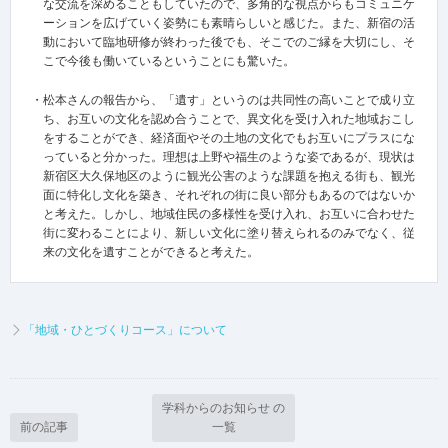
な交流を深めることもしていたので、多角的な視点からもコミュニケ
ーションを広げていく姿勢にも素晴らしいと感じた。また、新宿の活
動において臨地研修が終わった後でも、そこでのご縁を大切にし、そ
こで今後も働いているということにも驚いた。
・松本さんの報告から、「遺す」というのは共同性の高いことで成り立
ち、お互いの文化を認め合うことで、異文化を受け入れた地域おこし
をすることができ、経済面やその土地の文化でもお互いにプラスにな
っていると分かった。理想は上野や福生のような姿であるが、現状は
新宿区大久保地区のように観光公害のような課題を抱える街も、観光
面に特化し文化を築き、それぞれの街に良い部分もあるのではないか
と考えた。しかし、地域住民の多様性を受け入れ、お互いに合わせた
街に変わることにより、新しい文化に塗り替えられるのみでなく、従
来の文化を遺すことができると考えた。
「地域・ひとづくりコース」について
学科からのお知らせ の
前の記事
一覧