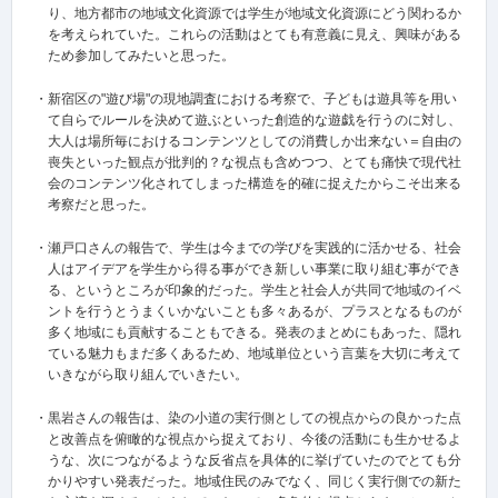
り、地方都市の地域文化資源では学生が地域文化資源にどう関わるか
を考えられていた。これらの活動はとても有意義に見え、興味がある
ため参加してみたいと思った。
・新宿区の"遊び場"の現地調査における考察で、子どもは遊具等を用い
て自らでルールを決めて遊ぶといった創造的な遊戯を行うのに対し、
大人は場所毎におけるコンテンツとしての消費しか出来ない＝自由の
喪失といった観点が批判的？な視点も含めつつ、とても痛快で現代社
会のコンテンツ化されてしまった構造を的確に捉えたからこそ出来る
考察だと思った。
・瀬戸口さんの報告で、学生は今までの学びを実践的に活かせる、社会
人はアイデアを学生から得る事ができ新しい事業に取り組む事ができ
る、というところが印象的だった。学生と社会人が共同で地域のイベ
ントを行うとうまくいかないことも多々あるが、プラスとなるものが
多く地域にも貢献することもできる。発表のまとめにもあった、隠れ
ている魅力もまだ多くあるため、地域単位という言葉を大切に考えて
いきながら取り組んでいきたい。
・黒岩さんの報告は、染の小道の実行側としての視点からの良かった点
と改善点を俯瞰的な視点から捉えており、今後の活動にも生かせるよ
うな、次につながるような反省点を具体的に挙げていたのでとても分
かりやすい発表だった。地域住民のみでなく、同じく実行側での新た