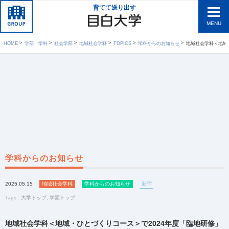
育てて送り出す
MENU
HOME
学部・学科
社会学部
地域社会学科
TOPICS
学科からのお知らせ
地域社会学科＜地域・ひと
学科からのお知らせ
2025.05.15
地域社会学科
学科からのお知らせ
新宿
Tags :
大学トップ
,
学園トップ
地域社会学科＜地域・ひとづくりコース＞で2024年度「臨地研修」