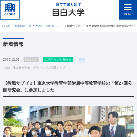
育てて送り出す
MENU
HOME
新着情報一覧
大学からのお知らせ
【教職サブゼミ】東京大学教育学部附属中等教育学校の「第27回公開研究会」
新着情報
2025.12.07
目白大学
大学からのお知らせ
新宿
Tags :
地域社会学科
,
大学トップ
,
学園トップ
【教職サブゼミ】東京大学教育学部附属中等教育学校の「第27回公
開研究会」に参加しました