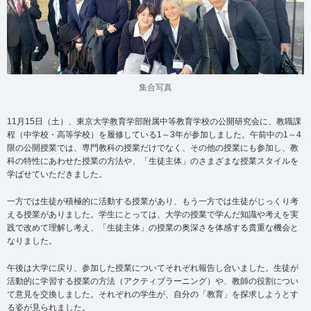
集合写真
11月15日（土）、東京大学教育学部附属中等教育学校の公開研究会に、教職課
程（中学校・高等学校）を履修している1～3年が参加しました。午前中の1～4
限の公開授業では、専門教科の授業だけでなく、その他の授業にも参加し、教
科の特性にあわせた授業の方法や、「生徒主体」のさまざまな授業スタイルを
学ばせていただきました。
一方では生徒が積極的に活動する授業があり、もう一方では生徒がじっくり考
える授業がありました。学生にとっては、大学の授業で学んだ知識や考えを実
践で改めて理解し考え、「生徒主体」の授業の奥深さを体感する貴重な機会と
なりました。
午後は大学に戻り、参加した授業についてそれぞれ報告し合いました。生徒が
活動的に学習する授業の方法（アクティブラーニング）や、教師の役割につい
て意見を交換しました。それぞれの学生が、自分の「教育」を探求しようとす
る姿が見られました。