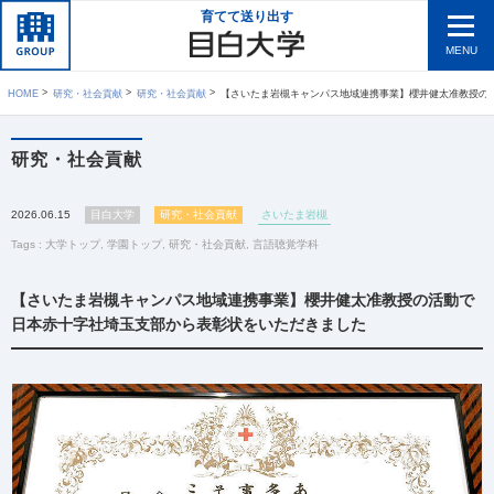
育てて送り出す
MENU
HOME
研究・社会貢献
研究・社会貢献
【さいたま岩槻キャンパス地域連携事業】櫻井健太准教授の活動で日本赤十字社埼玉支部から表彰状をい
研究・社会貢献
2026.06.15
目白大学
研究・社会貢献
さいたま岩槻
Tags :
大学トップ
,
学園トップ
,
研究・社会貢献
,
言語聴覚学科
【さいたま岩槻キャンパス地域連携事業】櫻井健太准教授の活動で
日本赤十字社埼玉支部から表彰状をいただきました