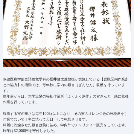
保健医療学部言語聴覚学科の櫻井健太准教授が実施している【岩槻区内作業所
との協力】の活動では、毎年秋に学内の銀杏（ぎんなん）収穫を行っていま
す。
数年前からは、大学近隣の福祉作業所「ふくふく深作」の皆さんと一緒に収穫
作業を行っています。
収穫する実の重さは毎年100㎏以上になり、その実のオレンジ色の外種皮を手
作業でむいて丁寧に洗って天日干しで乾燥させます。
綺麗に乾燥させた銀杏は袋に詰め、学内外でチャリティー販売をしています。
昨年は32,000円を寄付しました。