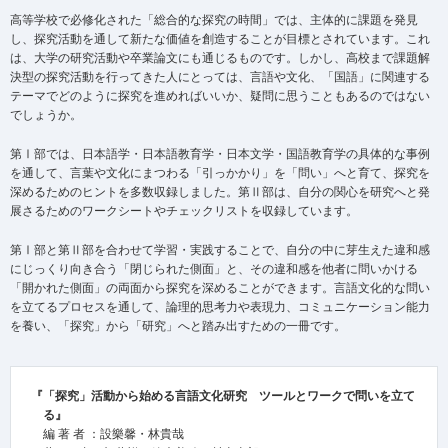
高等学校で必修化された「総合的な探究の時間」では、主体的に課題を発見
し、探究活動を通して新たな価値を創造することが目標とされています。これ
は、大学の研究活動や卒業論文にも通じるものです。しかし、高校まで課題解
決型の探究活動を行ってきた人にとっては、言語や文化、「国語」に関連する
テーマでどのように探究を進めればいいか、疑問に思うこともあるのではない
でしょうか。
第Ⅰ部では、日本語学・日本語教育学・日本文学・国語教育学の具体的な事例
を通して、言葉や文化にまつわる「引っかかり」を「問い」へと育て、探究を
深めるためのヒントを多数収録しました。第Ⅱ部は、自分の関心を研究へと発
展さるためのワークシートやチェックリストを収録しています。
第Ⅰ部と第Ⅱ部を合わせて学習・実践することで、自分の中に芽生えた違和感
にじっくり向き合う「閉じられた側面」と、その違和感を他者に問いかける
「開かれた側面」の両面から探究を深めることができます。言語文化的な問い
を立てるプロセスを通して、論理的思考力や表現力、コミュニケーション能力
を養い、「探究」から「研究」へと踏み出すための一冊です。
『「探究」活動から始める言語文化研究 ツールとワークで問いを立て
る』
編 著 者 ：設樂馨・林貴哉