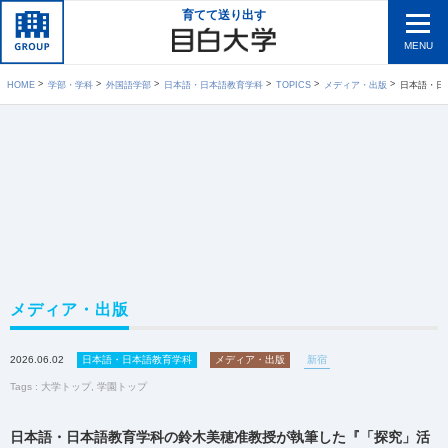
育てて送り出す
MENU
HOME
学部・学科
外国語学部
日本語・日本語教育学科
TOPICS
メディア・出版
日本語・日本語教育学科
メディア・出版
2026.06.02
日本語・日本語教育学科
メディア・出版
新宿
Tags :
大学トップ
,
学園トップ
日本語・日本語教育学科の鈴木美穂准教授が執筆した『「探究」活