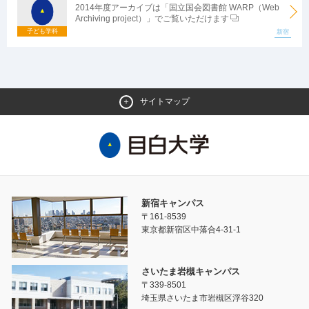
2014年度アーカイブは「国立国会図書館 WARP（Web
Archiving project）」でご覧いただけます
子ども学科
新宿
サイトマップ
新宿キャンパス
〒161-8539
東京都新宿区中落合4-31-1
さいたま岩槻キャンパス
〒339-8501
埼玉県さいたま市岩槻区浮谷320