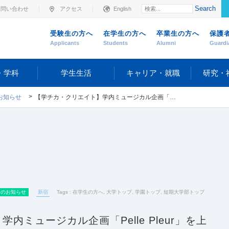
Search
お問い合わせ
アクセス
English
受験生の方へ
在学生の方へ
卒業生の方へ
保護
Applicants
Students
Alumni
Guardi
・学科
学生生活
キャリア・就職
研究・
お知らせ
【学チカ・クリエイト】学内ミュージカル企画「Pelle Pleur」を上演しました
らのお知らせ
新宿
Tags :
在学生の方へ
,
大学トップ
,
学園トップ
,
短期大学部トップ
内ミュージカル企画「Pelle Pleur」を上